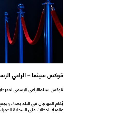
ڤوكس سينما – الراعي الرسمي
ڤوكس سينماالراعي الرسمي لمهرجان البحر الأحمر السينمائي ال
يُقام المهرجان في البلد بجدة، ويج
عالمية، لحظات على السجادة الحمرا