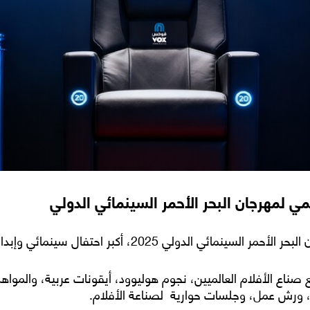
 لمهرجان البحر الأحمر السينمائي الدولي
دولي 2025، أكبر احتفال سينمائي وإبداعي في المنطقة.
مع صناع الأفلام العالميين، نجوم هوليوود، أيقونات عربية، والم
ء، ورش عمل، وجلسات حوارية لصناعة الأفلام.