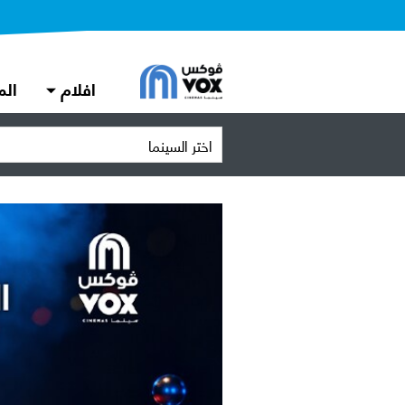
افلام
الم
اختر السينما