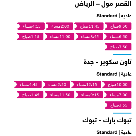
القصر مول – الرياض
عادية | Standard
9:30صباح
11:45صباح
2:00مساء
4:15مساء
6:30مساء
8:45مساء
11:00مساء
1:15صباح
3:30صباح
تاون سكوير - جدة
عادية | Standard
10:00صباح
12:15مساء
2:30مساء
4:45مساء
7:00مساء
9:15مساء
11:30مساء
1:45صباح
3:55صباح
تبوك بارك - تبوك
عادية | Standard