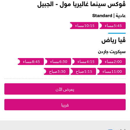
ڤوكس سينما غاليريا مول - الجبيل
عادية | Standard
5:45مساء
10:15مساء
ڤيا رياض
سيكريت جاردن
2:00مساء
4:15مساء
6:30مساء
8:45مساء
11:00مساء
1:15صباح
3:30صباح
يعرض الآن
قريبا