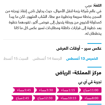
اللغة:
عربي
في عالم شركة رزمة لنقل الأموال، حيث يحاول ناجي إنقاذ زوجته من
السجن بخطة سريعة وخطيرة مع عطا، الشاب المتهور، لكن ما يبدأ
كمحاولة للخروج من ورطة يتحول إلى فوضى أكبر، تقودهما خطوة
بعد خطوة إلى قرارات خاطئة ومطاردات تسير عكس كل ما كانا
يخططان له.
عكس سير - أوقات العرض
الخميس 13 أغسطس
الجمعة 14 أغسطس
السبت 15 أغسطس
مركز المملكة- الرياض
تجربة ڤي آي بي
11:00صباح
1:15مساء
3:30مساء
5:45مساء
8:00مساء
10:15مساء
12:30صباح
2:45صباح