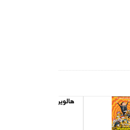
هالوين إندز