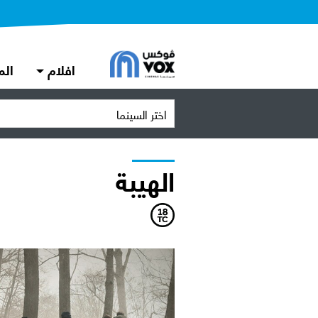
افلام
الم
اختر السينما
الهيبة