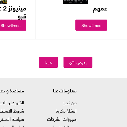
عمهم
مين
قرو
Showtimes
Showtimes
يعرض الآن
قريبا
معلومات عنا
مساعدة و دع
من نحن
الشروط و الاح
اسئلة مكررة
شروط الاستخد
حجوزات الشركات
سياسة الاستر
حجوزات المدارس
تدابير الصحة و