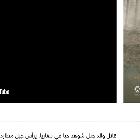
قاتل والد جبل شوهد حيا في بلغاريا. يرأس جبل مطاردة