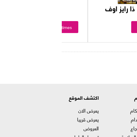
يونز 2 : ذا رايز اوف
Showtimes
م
اكتشف الموقع
كام
يعرض الان
ام
يعرض قريبا
جاع
العروض
السلامة
توصيل الطعام