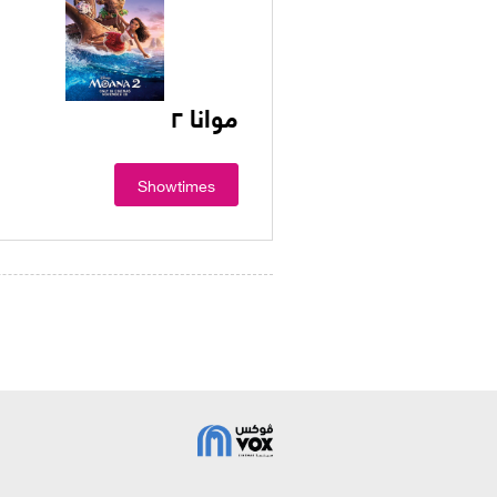
موانا ٢
Showtimes