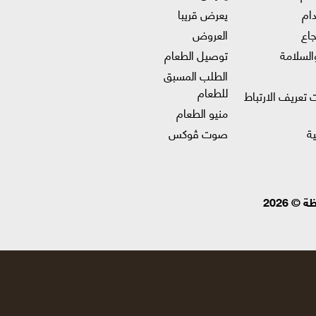
ام
يعرض قريبا
جاع
العروض
السلامة
توصيل الطعام
الطلب المسبق
للطعام
 تعريف الارتباط
منيو الطعام
ة
صوت ڤوكس
 2026