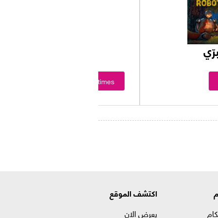
رّي
Showtimes
م
اكتشف الموقع
كام
يعرض الان