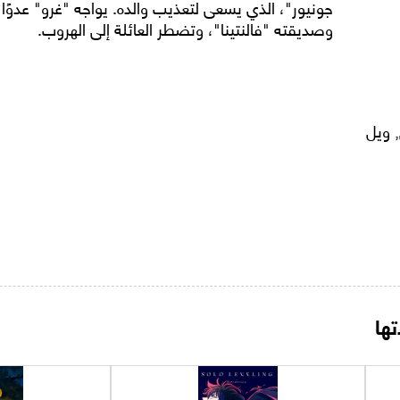
جونيور"، الذي يسعى لتعذيب والده. يواجه "غرو" عدوًا 
وصديقته "فالنتينا"، وتضطر العائلة إلى الهروب.
 ويل
ها