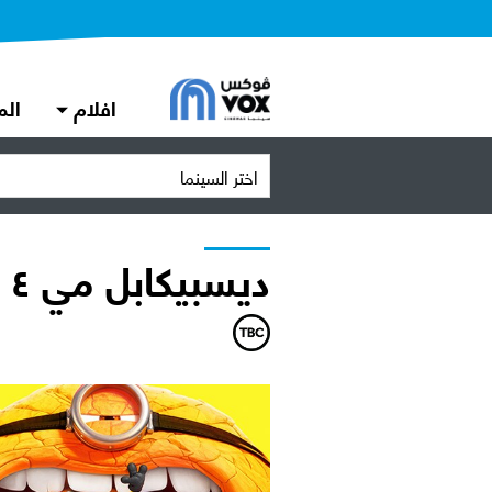
افلام
الم
اختر السينما
ديسبيكابل مي ٤