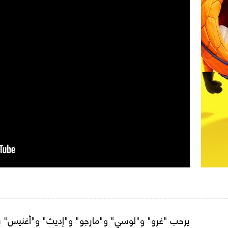
يرحب "غرو" و"لوسي" و"مارجو" و"إديث" و"أغنيس" بعضو