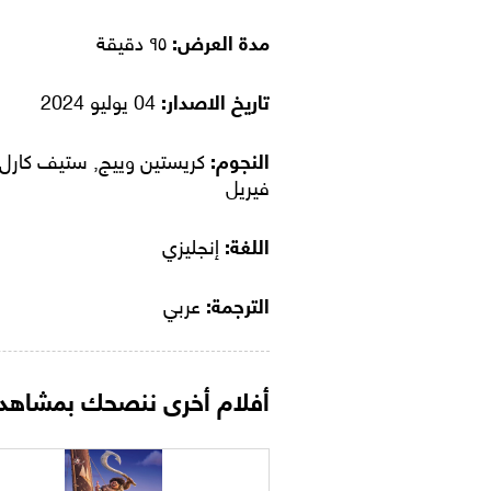
مدة العرض:
٩٥ دقيقة
تاريخ الاصدار:
04 يوليو 2024
النجوم:
كريستين وييج, ستيف كارل,
فيريل
اللغة:
إنجليزي
الترجمة:
عربي
أفلام أخرى ننصحك بمشاهدت