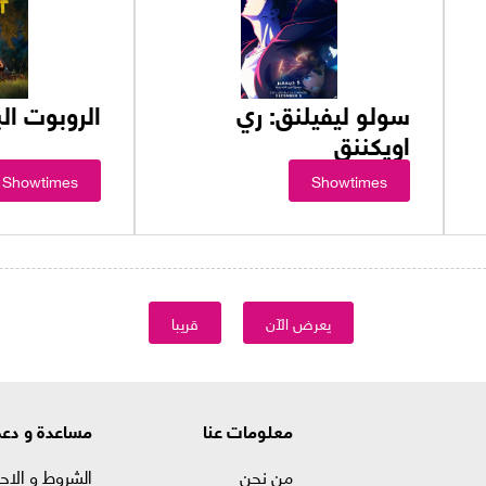
سولو ليفيلنق: ري
الروبوت الب
اويكننق
Showtimes
Showtimes
يعرض الآن
قريبا
معلومات عنا
مساعدة و دع
من نحن
الشروط و الاح