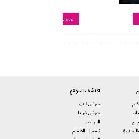
Showtimes
م
اكتشف الموقع
كام
يعرض الان
ام
يعرض قريبا
جاع
العروض
السلامة
توصيل الطعام