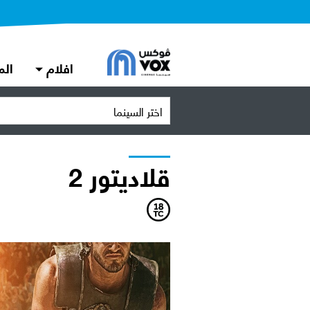
افلام
الم
اختر السينما
قلاديتور 2