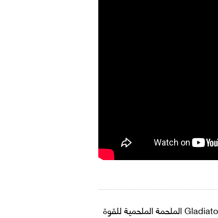
من المخرج الأسطوري ريدلي سكوت، يواصل فيلم Gladiator II الملحمة الملحمية للقوة