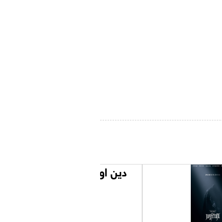
دين اوف ثيفز 2: بانثيرا