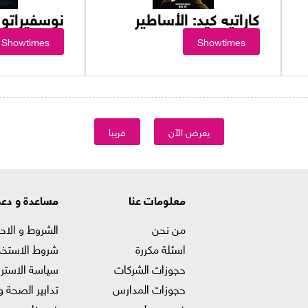
كاراتيه كيد: الأساطير
نوسفيراتو
Showtimes
Showtimes
يعرض الآن
قريبا
معلومات عنا
مساعدة و دع
من نحن
الشروط و الاح
اسئلة مكررة
شروط الاستخد
حجوزات الشركات
سياسة الاستر
حجوزات المدارس
تدابير الصحة و