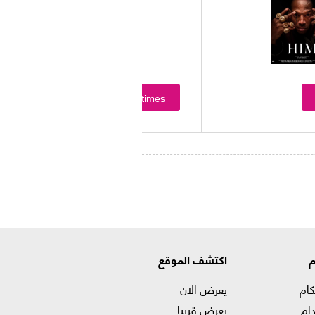
Showtimes
م
اكتشف الموقع
كام
يعرض الان
ام
يعرض قريبا