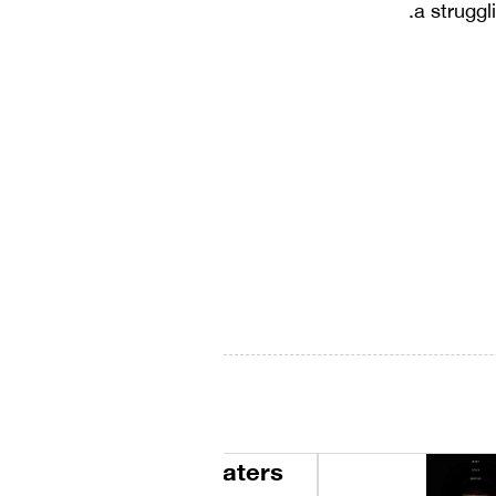
a struggl
Great White Waters