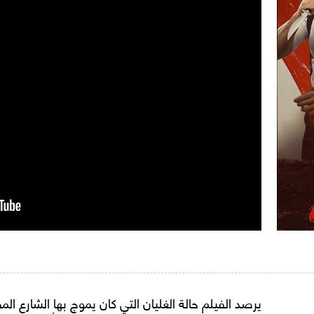
يرصد الفيلم حالة الغليان التي كان يموج بها الشارع الم