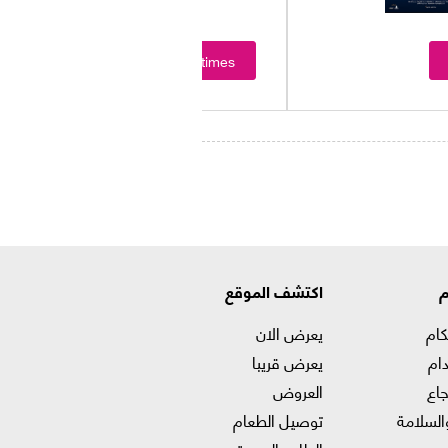
Showtimes
م
اكتشف الموقع
كام
يعرض الان
ام
يعرض قريبا
جاع
العروض
السلامة
توصيل الطعام