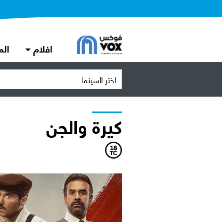
افلام
الم
اختر السينما
كيرة والجن