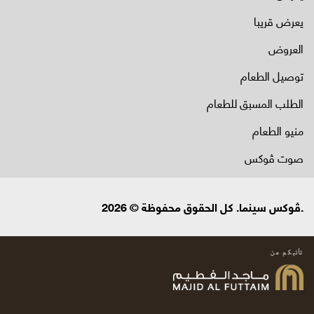
يعرض قريبا
العروض
توصيل الطعام
الطلب المسبق للطعام
منيو الطعام
صوت ڤوكس
.ڤوكس سينما. كل الحقوق محفوظة © 2026