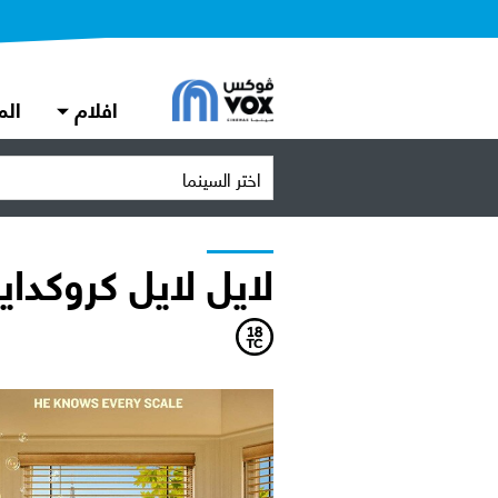
افلام
الم
اختر السينما
لايل لايل كروكداي