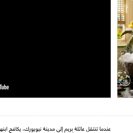
عندما تنتقل عائلة بريم إلى مدينة نيويورك، يكافح اب