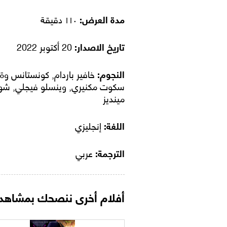
مدة العرض:
١١٠ دقيقة
تاريخ الاصدار:
20 أكتوبر 2022
النجوم:
خافير باردام, كونستانس وة,
سكوت مكنيري, وينسلو فيجلي, شو
مينديز
اللغة:
إنجليزي
الترجمة:
عربي
أفلام أخرى ننصحك بمشاهدت