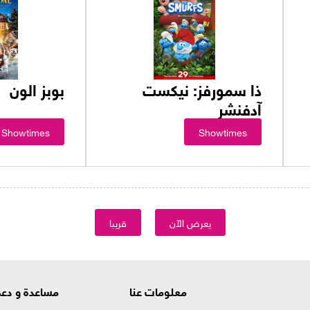
ذا سمورفز: نيكست
بوبز الون
آدفنشر
Showtimes
Showtimes
يعرض الآن
قريبا
معلومات عنا
مساعدة و دع