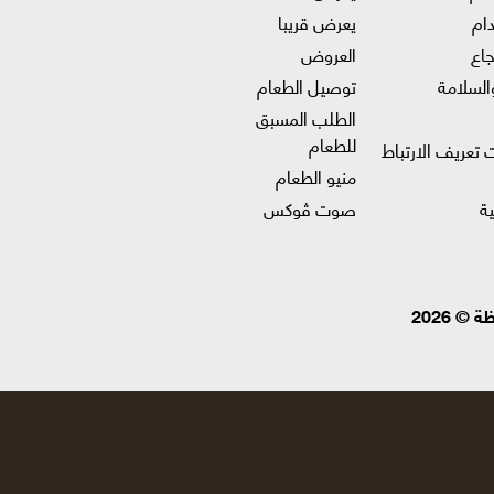
ام
يعرض قريبا
جاع
العروض
السلامة
توصيل الطعام
الطلب المسبق
للطعام
 تعريف الارتباط
منيو الطعام
ة
صوت ڤوكس
 2026