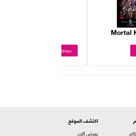
Mortal 
Showtimes
م
اكتشف الموقع
كام
يعرض الان