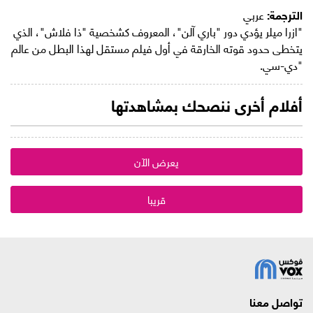
الترجمة:
عربي
"ازرا ميلر يؤدي دور "باري آلن"، المعروف كشخصية "ذا فلاش"، الذي
يتخطى حدود قوته الخارقة في أول فيلم مستقل لهذا البطل من عالم
"دي-سي.
أفلام أخرى ننصحك بمشاهدتها
يعرض الآن
قريبا
تواصل معنا