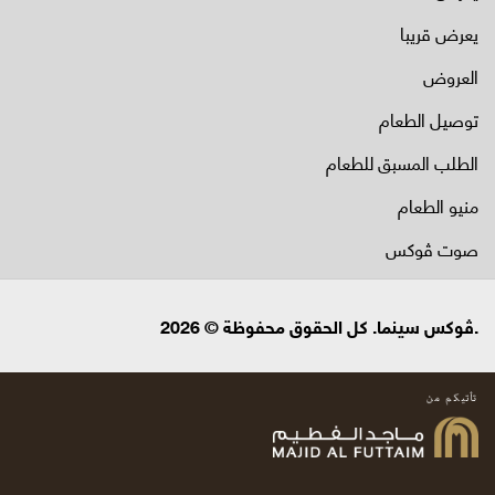
يعرض قريبا
العروض
توصيل الطعام
الطلب المسبق للطعام
منيو الطعام
صوت ڤوكس
.ڤوكس سينما. كل الحقوق محفوظة © 2026