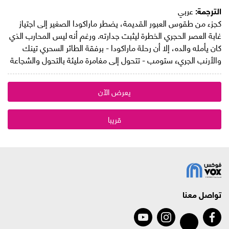
الترجمة:
عربي
كجزء من طقوس العبور القديمة، يضطر ماراكودا الصغير إلى اجتياز
غابة العصر الحجري الخطرة ليثبت جدارته. ورغم أنه ليس المحارب الذي
كان يأمله والده، إلا أن رحلة ماراكودا - برفقة الطائر السحري تينك
والأرنب الجريء ستومب - تتحول إلى مغامرة مليئة بالتحول والشجاعة
يعرض الآن
قريبا
تواصل معنا