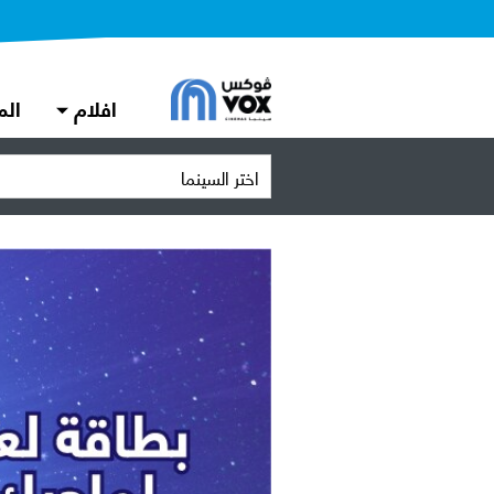
افلام
الم
اختر السينما