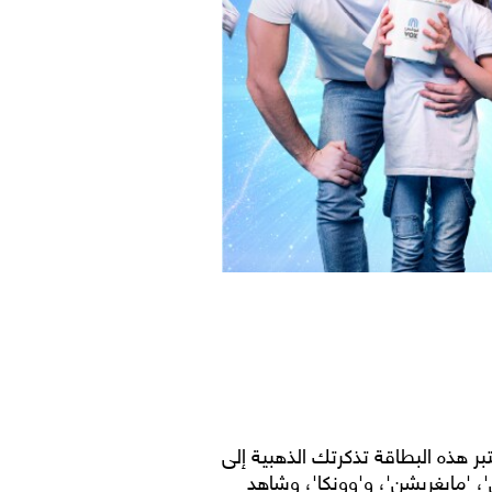
 على جهاز البلو سوايبر، تعتبر هذه البطاقة تذكرتك الذهبية إلى
ل 'ويش'، 'مايغريشن'، و'وونكا'، وشاهد