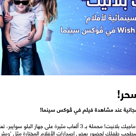
سحر!
جانية عند مشاهدة فيلم في ڤوكس سينما!
استعد لمتعة دون توقف مع بطاقة ماجيك بلانيت! محملة بـ 3 ألعاب مثيرة
ح حتى الأول من أبريل 2024. اصطحب طفلك لحضور بعض إصدارات الأفلام المختارة مث