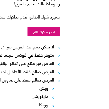
وجوه أطفالك تتألق بالفرح!
بمجرد شراء التذاكر، قُدم تذاكرك ع
احجز تذاكرك الآن
لا يمكن دمج هذا العرض مع أي 
متوفر فقط في ڤوكس سينما في ا
العرض غير متاح على تذاكر البال
العرض صالح فقط للأطفال تحت سن الـ
العرض صالح فقط على عناوين الأف
ويش
مايغريشن
وونكا