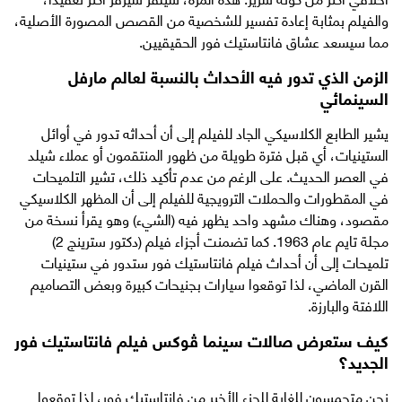
والفيلم بمثابة إعادة تفسير للشخصية من القصص المصورة الأصلية،
مما سيسعد عشاق فانتاستيك فور الحقيقيين.
الزمن الذي تدور فيه الأحداث بالنسبة لعالم مارفل
السينمائي
يشير الطابع الكلاسيكي الجاد للفيلم إلى أن أحداثه تدور في أوائل
الستينيات، أي قبل فترة طويلة من ظهور المنتقمون أو عملاء شيلد
في العصر الحديث. على الرغم من عدم تأكيد ذلك، تشير التلميحات
في المقطورات والحملات الترويجية للفيلم إلى أن المظهر الكلاسيكي
مقصود، وهناك مشهد واحد يظهر فيه (الشيء) وهو يقرأ نسخة من
مجلة تايم عام 1963. كما تضمنت أجزاء فيلم (دكتور سترينج 2)
تلميحات إلى أن أحداث فيلم فانتاستيك فور ستدور في ستينيات
القرن الماضي، لذا توقعوا سيارات بجنيحات كبيرة وبعض التصاميم
اللافتة والبارزة.
كيف ستعرض صالات سينما ڤوكس فيلم فانتاستيك فور
الجديد؟
نحن متحمسون للغاية للجزء الأخير من فانتاستيك فور، لذا توقعوا