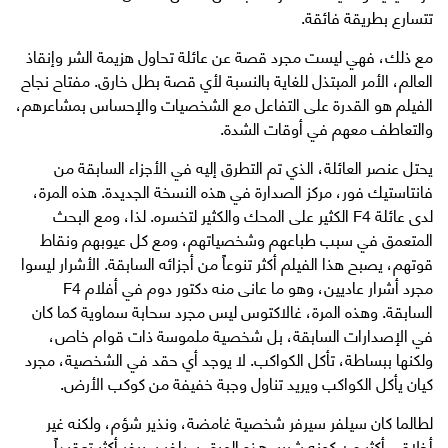
تتسارع بطريقة فائقة.
مع ذلك، فهي ليست مجرد قصة عن عائلة تحاول هزيمة الشر وإنقاذ
العالم، الأمر المبتذل للغاية بالنسبة لأي قصة بطل خارق. مفتاح نجاح
الفيلم هو القدرة على التفاعل مع الشخصيات والإحساس بمشاعرهم،
والتعاطف معهم في أوقات الشدة.
يحتل عنصر العائلة، الذي تم التطرق إليه في الأجزاء السابقة من
فانتاستيك فور، مركز الصدارة في هذه النسخة الجديدة. هذه المرة،
لدى عائلة F4 الكثير على المحك والكثير لتخسره. لذا، ومع البحث
المتعمق في سبب طباعهم وشخصياتهم، ومع كل عيوبهم ونقاط
قوتهم، يصبح هذا الفيلم أكثر تنوعاً من أجزائه السابقة. الأشرار ليسوا
مجرد أشرار عاديين، وهو ما عانى منه دكتور دوم في أفلام F4
السابقة. وهذه المرة، غالاكتوس ليس مجرد سحابة سماوية كما كان
في الإصدارات السابقة، بل شخصية ملموسة ذات قوام خاص،
ولكنها ببساطة، تأكل الكواكب. لا يوجد أي حقد في الشخصية، مجرد
كيان يأكل الكواكب ويريد تناول وجبة خفيفة من كوكب الأرض.
لطالما كان سيلفر سيرفر شخصية غامضة، ونذير شؤم، ولكنه غير
أخلاقي أكثر من كونه شرير. هذه المرة، سيلفر سيرفر أكثر تعقيداً،