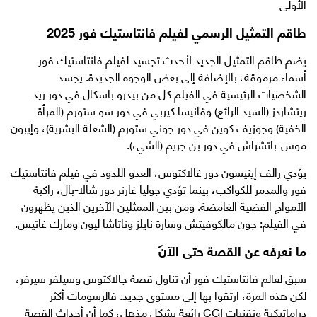
الأولى
طاقم التمثيل الرسمي لفيلم فانتاستيك فور 2025
يضم طاقم التمثيل الجديد لأحدث تجسيد لفيلم فانتاستيك فور
أسماء مرموقة، بالإضافة إلى بعض الوجوه الجديدة. يجسد
الشخصيات الرئيسية في الفيلم كل من بيدرو باسكال في دور ريد
ريتشاردز (السيد الرائع) وفانيسا كيربي في دور سو ستورم (المرأة
الخفية) وجوزيف كوين في دور جوني ستورم (الشعلة البشرية)، وإيبون
موس-باتشراش في دور بن جريم (الشيء).
يؤدي رالف إينيسون دور غالاكتوس، العدو اللدود في فيلم فانتاستيك
فور والمدمر للكواكب، بينما تؤدي جوليا غارنر دور شالا-بال، راكبة
الأمواج الفضية الغامضة. ومن بين الممثلين الآخرين الذين يظهرون
في الفيلم: جون مالكوفيتش وسارة نايلز وناتاشا ليون ومارك غاتيس.
ما نعرفه عن القصة حتى الآن
سبق لعالم فانتاستيك فور أن تناول قصة جالاكتوس وسيلفر سيرفر،
لكن هذه المرة، ارتقوا بها إلى مستوى جديد. فالرسومات أكثر
دراماتيكية وتقنيات CGI رائعة بشكل مذهل، كما أن أحداث القصة