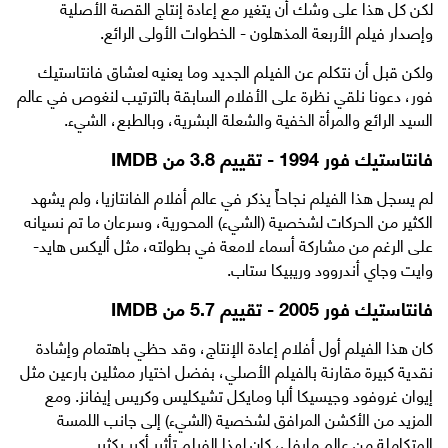
لكن كل هذا على وشك أن يتغير مع إعادة إنتاج القصة الأصلية
وإصدار فيلم الأربعة المذهلون - الخطوات الأولى الرائع.
ولكن قبل أن نتكلم عن الفيلم الجديد وما يعنيه لعشاق فانتاستيك
فور، دعونا نلقي نظرة على الأفلام السابقة بالترتيب لنغوص في عالم
السيد الرائع والمرأة الخفية والشعلة البشرية، وبالطبع، الشيء.
فانتاستيك فور 1994 - تقييم 3.8 من IMDB
لم يسجل هذا الفيلم نجاحاً يذكر في عالم أفلام الفانتازيا، ولم يشهد
الكثير من الحركات لشخصية (الشيء) المحورية، وسرعان ما تم نسيانه
على الرغم من مشاركة أسماء لامعة في بطولته، مثل أليكس هايد-
وايت وجاي أندروود وريبيكا ستاب.
فانتاستيك فور 2005 - تقييم 5.7 من IMDB
كان هذا الفيلم أول أفلام إعادة الإنتاج، وقد حظي باهتمام وإشادة
نقدية كبيرة مقارنة بالفيلم الأصلي، بفضل اختيار ممثلين بارعين مثل
إيوان غروفود وجيسيكا ألبا ومايكل تشيكليس وكريس إيفانز. ومع
المزيد من الأكشن المرافق لشخصية (الشيء) إلى جانب اللمسة
المتكاملة من عالم مارفل، كان لهذا الفيلم تأثير أكبر بكثير.