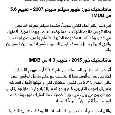
فانتاستيك فور: ظهور سيلفر سيرفر 2007 - تقييم 5.6
من IMDB
تبع ذلك إنتاج الجزء الثاني سريعاً، مقدماً سيلفر سيرفر الغامض،
وغالاكتوس ملتهم الكواكب، مما وضع العالم، وربما المجرة بأكملها،
في خطر. وقد أكسبه مفهومه المثير للاهتمام والفريد من نوعه،
والذي لا يزال يحمل لمسة مارفل المميزة، شعبية كبيرة بين المعجبين
والنقاد.
فانتاستيك فور 2015 - تقييم 4.3 من IMDB
أثبتت إعادة إطلاق السلسلة في عام 2015 أن مفهوم الأبطال
الخارقين غير المألوف هذا لا يتناسب مع عالم مارفل الواسع. فقد
عانى إصدار 2015 من نفس المشاكل التي واجهتها الأجزاء السابقة،
ولم ينل إعجاب الكثيرين. قام ببطولته مايلز تيلر وكيت مارا ومايكل ب.
جوردان وجيمي بيل، في دور شخصيات فانتاستيك فور، وقد قدم
الفيلم نهجاً أكثر شباباً وتنوعاً للقصة.
والآن لنعود مع أحدث تجسيد للسلسلة – الأربعة المذهلون: الخطوات