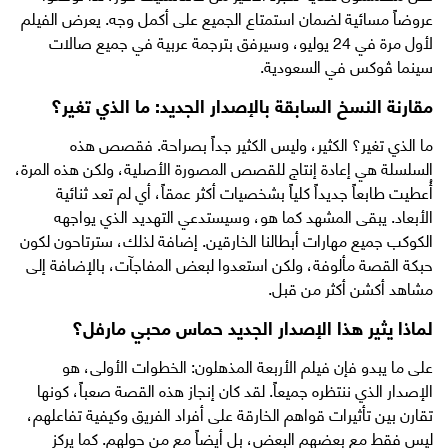
عروضاً مسائية لضمان استمتاع الجميع على أكمل وجه. يعرض الفيلم
لأول مرة في 24 يوليو، وسيرفق بترجمة عربية في جميع صالات
سينما ڤوكس في السعودية.
مقارنة النسخ السابقة بالإصدار الجديد: ما الذي تغير؟
ما الذي تغير؟ الكثير، وليس الكثير جداً بصراحة. فقصص هذه
السلسلة هي إعادة إنتاج للقصص المصورة الأصلية، ولكن هذه المرة،
أُعطيت طابعاً جديداً كلياً بشخصيات أكثر عمقاً، أي لم تعد ثنائية
الأبعاد. يبقى المشهد كما هو، وسيستدعي التهديد الذي يواجهه
الكوكب جميع مهارات أبطالنا الخارقين. إضافة لذلك، سترتاحون لكون
حبكة القصة مألوفة، ولكن استعدوا لبعض المفاجآت، بالإضافة إلى
مشاهد أكشن أكثر من قبل.
لماذا يثير هذا الإصدار الجديد حماس محبي مارفل؟
على ما يبدو فإن فيلم الأربعة المذهلون: الخطوات الأولى، هو
الإصدار الذي ننتظره جميعاً. لقد كان إنجاز هذه القصة صعباً، كونها
تقارن بين تأثيرات قواهم الخارقة على أفراد الفريق وكيفية تفاعلهم،
ليس فقط مع بعضهم البعض، بل أيضاً مع من حولهم. كما يركز