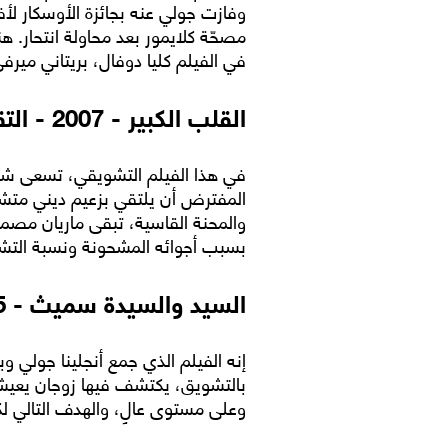
وفازت جولي عنه بجائزة الأوسكار لأ
مصحّة كلايمور بعد محاولة انتحار. هن
في الفيلم كليا دوفال، بريتاني ميرفي
القلب الكبير - 2007 - التقييم 6.6
في هذا الفيلم التشويقي، تسعى شخصي
المفترض أن يلتقي بزعيم ديني متشد
والمحنة القاسية، تبقى ماريان مصممة
بسبب أجوائه المشحونة ونسبة التشوي
السيد والسيدة سميث - 2005 - التقييم 6.5
إنه الفيلم الذي جمع أنجلينا جولي 
بالتشويق، يكتشف فيها زوجان يعيشان
وعلى مستوى عالٍ، والهدف التالي لك