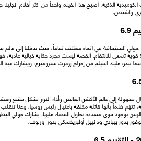
كوميدية الذكية، أصبح هذا الفيلم واحداً من أكثر أفلام أنجلينا
ري واشنطن.
ينا جولي السينمائية في اتجاه مختلف تماماً، حيث يدخلنا إلى ع
وية تسعى للانتقام. القصة ليست مجرد حكاية خيالية عادية، فهي 
 مما تبدو عليه. الفيلم من إخراج روبرت سترومبرغ، ويشارك فيه ال
قال بسهولة إلى عالم الأكشن الخالص وأداء الدور بشكل مقنع و
، تتهَم ظلماً بأنها قاتلة مكلفة باغتيال رئيس روسيا. وهنا تنقلب 
الزمن بوجود قوى متعددة تحاول القضاء عليها. يشارك جولي البط
يوفور بدور بيبادي ودانييل أولبريخسكي بدور أورلوف.