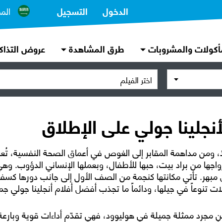
الدخول
التسجيل
الم
أكولات والمشروبات
طرق المشاهدة
عروض التذاك
اختر الفيلم
ذ، ومن مداهمة المقابر إلى الغوص في أعماق الصحة النفسية، تُعد
واجها من براد بيت، حبها للأطفال، وبعملها الإنساني الدؤوب. وه
مبهر. تأتي مكانتها كنجمة من الصف الأول إلى جانب دورها كسفي
ات تنوعاً في جيلها، ودائماً ما تجذب أفضل أفلام أنجلينا جولي جم
ر من مجرد ممثلة جميلة في هوليوود، فهي تقدّم أداءات قوية وبار