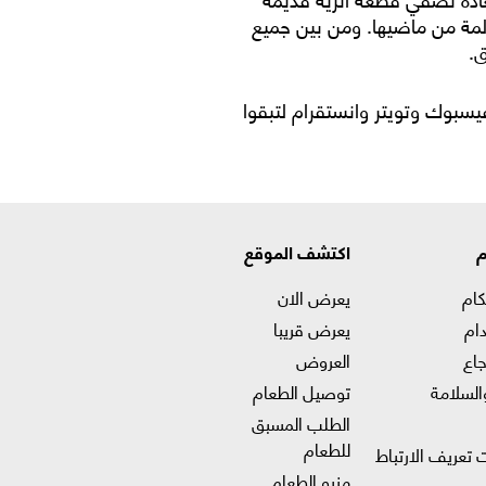
مؤلمة من ماضيها. ومن بين جميع
ق.
فيسبوك وتويتر وانستقرام لتبقوا
م
اكتشف الموقع
كام
يعرض الان
ام
يعرض قريبا
جاع
العروض
السلامة
توصيل الطعام
الطلب المسبق
للطعام
 تعريف الارتباط
منيو الطعام