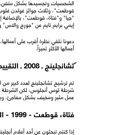
الشخصيات وتجسيدها بشكل متقن. أثمر
قوطعت"، وثلاث جوائز غولدن غلوب 
"جيا" و"فتاة، قوطعت"، بالإضافة إلى
إيمي برايم تايم عن "جورج والاس" و
أعمالها الأكثر تميزاً.
تشانجلينج ـ 2008 ـ التقييم 7.7
تم ترشيح تشانجلينج لعدد كبير من الج
شرطة لوس أنجلوس، لكن الشرطة تحاو
عمل مثير ومخيف بشكل مفاجئ، ويعدّ
فتاة، قوطعت - 1999 - التقييم 7.3
إذا كنتم تبحثون عن أحد أفلام أنجلينا