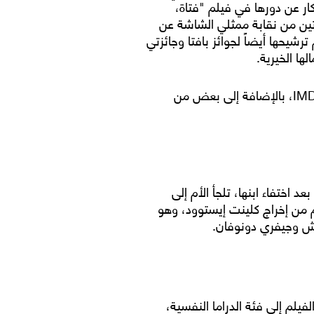
ار عن دورها في فيلم "فتاة،
ين من نقابة ممثلي الشاشة عن
شيحها أيضاً لجوائز بافتا وجائزتي
ا الخيرية.
دعونا نلقي نظرة أقرب على أعمالها، والتي تضم قائمة من أكثر أفلامها شهرة وتقييماتها على موقع IMDb، بالإضافة إلى بعض من
 اختفاء ابنها، تلجأ الأم إلى
 من إخراج كلينت إيستوود، وهو
تش وجيفري دونوفان.
لفيلم إلى فئة الدراما النفسية،