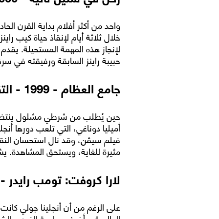
واحد من أكثر أفلام بداية القرن ا
خلال ثلاثة أيام لإنقاذ حياة كيب 
لإنجاز هذه المهمة المستحيلة. يقدم 
حبيبة راينز السابقة ورفيقته في سرقة
جامع العظام - 1999 - التقييم 6.7
حين يُطلب من شرطي مشلول ينتظر ا
أميليا دوناغي، التي تلعب دورها أنج
فيلم سيڤن، وقد نال استحسان النقاد
مثيرة للغاية، ويستحق المشاهدة. يش
لارا كروفت: تومب رايدر - 2001 - التقييم .8
على الرغم من أن أنجلينا جولي كانت 
العالمية. مأخوذ من لعبة الفيديو الش