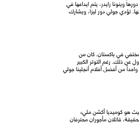
ا وينونا رايدر، يتم ايداعها في
تها. تؤدي جولي دور ليزا، ويشارك
لمختفي في باكستان. كان من
عن ذلك. رغم التوتر الكبير
واحداً من أفضل أفلام أنجلينا جولي
ميث هو كوميديا أكشن مليء
حقيقة، قاتلان مأجوران محترفان