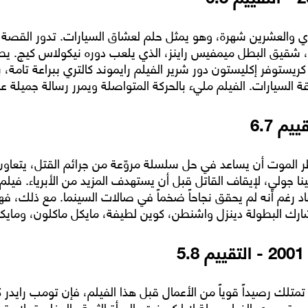
لحادي والعشرين شهرة، وهو يمثل حلم لعشاق السيارات. تدور الق
راينز، شقيق البطل ميمفيس راينز، الذي يلعب دوره نيكولاس كيج
كريستوفر إكليستون دور شرير الفيلم رايموند كالتري ببراعة تامة، 
 السيارات. الفيلم مليء بالحركة المتواصلة ويمرر رسالة جميلة عن
لموت أن يساعد في حل سلسلة مروّعة من جرائم القتل، يتعاون
لينا جولي، لإيقاف القاتل قبل أن يستهدف المزيد من الأبرياء. فيل
 رغم أنه لم يحقق نجاحاً ضخماً في صالات السينما. مع ذلك، فهو
ارك البطولة دينزل واشنطن، كوين لطيفة، مايكل ماكلون، ومايكل
5
تمتلك رصيداً قوياً من الأعمال قبل هذا الفيلم، فإن تومب رايدر ك
هيرة، يروي الفيلم رحلة لارا كروفت، المرأة الثرية والمغامرة، لا