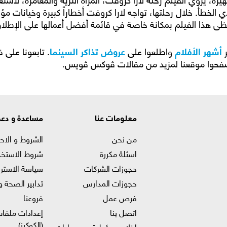
 الخطأ. خلال رحلتها، تواجه لارا كروفت أخطاراً كبيرة وخيانات 
ظى هذا الفيلم بمكانة خاصة في قائمة أفضل أعمالها على الإطلا
ر
أشهر الأفلام
واطلعوا على
عروض تذاكر السينما
. تابعونا على 
تصفحوا موقعنا لمزيد من مقالات ڤوكس ڤويس.
معلومات عنا
مساعدة و دع
من نحن
الشروط و الاح
اسئلة مكررة
شروط الاستخد
حجوزات الشركات
سياسة الاستر
حجوزات المدارس
تدابير الصحة و
فرص عمل
فروعنا
اتصل بنا
إعدادات ملفات
(الكوكيز)
إخلاء مسؤولية من عمليات