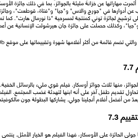
ت مهاراتها عن خزانة مليئة بالجوائز، بما في ذلك جائزة الأوسك
عن أدوارها في "جورج والاس" و"جيا" و"فتاة، قوطعت"، وجائزت
 ترشيح لجائزة توني كمنتجة لمسرحية "ذا نورمال هارت". كما تم تر
"جيا"، وكذلك حصلت على جائزة جان هيرشولت الإنسانية عن أعماله
وائز، منها ثلاث جوائز أوسكار. فيلم قوي مليء بالرسائل الخفية. بعد
ل تقديم طفل آخر على أنه ابنها لتهدئة غضب المجتمع. الفيلم
 من أفضل أفلام أنجلينا جولي. يشاركها البطولة جون مالكوفي
 جولي الحائزة على الأوسكار، فهذا الفيلم هو الخيار الأمثل. ينتمي ا