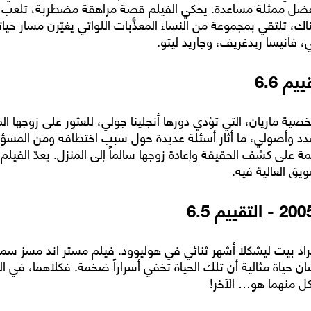
فضل ممثلة مساعدة. يحكي الفيلم قصة مراهقة مضطربة، تلعب دوره
اك، تلتقي بمجموعة من النساء المعذَّبات اللواتي يغيّرن مسار حيا
، فانيسا ريدغريف، وجاريد ليتو.
ة ماريان، التي تؤدي دورها أنجلينا جولي، للعثور على زوجها ا
د وأصولي، ما أثار أسئلة عديدة حول سبب اختطافه ومن المسؤول 
 على كشف الحقيقة وإعادة زوجها سالماً إلى المنزل. يعدّ الفيلم 
ق العالية فيه.
وبراد بيت ليشكلا أشهر ثنائي في هوليوود. فيلم مستر اند مسز س
 حياة مثالية أن تلك الحياة تخفي أسراراً ضخمة. فكلاهما، في ال
ل منهما هو… الآخر!