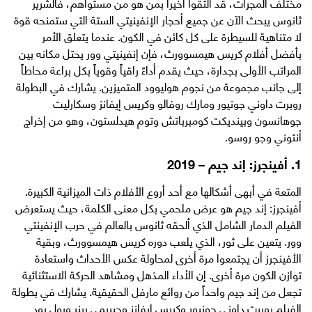
مختلف المجرات، قد التقوا أخيراً بمن هو من مستواهم، فالشرير
ثانوس يبحث الآن عن جميع أحجار الإنفينيتي الستة التي ستمنحه قوة
لا متناهية للسيطرة على كل كائن في الكون. عندما يتعلق الأمر
بأفضل أفلام كريس هيمسوورث، فإن إنفينيتي وور يحتل مكانه بين
المراتب الأولى بجدارة، حيث يقدم أداءً راقياً وقوياً بكل براعة محاطاً
إلى جانب مجموعة من نجوم هوليوود المتميزين. يشارك في البطولة
روبرت داوني جونيور ومارك روفالو وكريس إيفانز وسكارليت
جوهانسون وبينديكت كومبرباتش وتوم هيدلستون، وهو من إخراج
أنتوني وجو روسو.
1. أفينجرز: إند جيم – 2019
المتعة في أبهى أشكالها مع أحد أروع الأفلام ذات الميزانية الكبيرة.
أفينجرز: إند جيم هو عرض ملحمي بكل معنى الكلمة، حيث يستعرض
الفيلم الدمار الشامل الذي ألحقه ثانوس بالعالم في حرب الإنفينتي
وور. يتعين على ثور، الذي يلعب دوره كريس هيمسوورث، وبقية
الأفينجرز أن يجتمعوا مرة أخرى لمحاولة عكس الأحداث واستعادة
توازن الكون مرة أخرى. إن الأداء المذهل ومشاهد الحركة الاستثنائية
تجعل من إند جيم واحداً من روائع مارفل الحقيقية. يشارك في بطولة
الفيلم روبرت داوني جونيور وكريس إيفانز وجيريمي رينر وبول رود