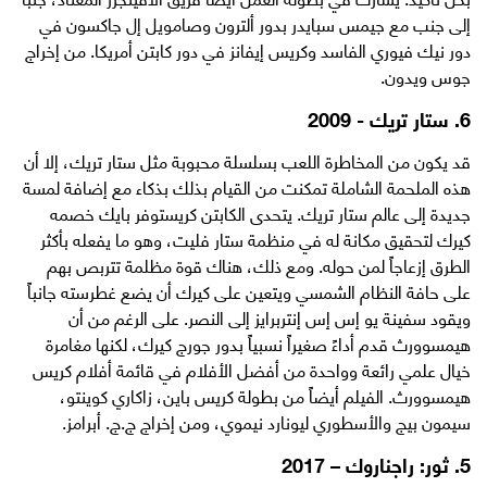
إلى جنب مع جيمس سبايدر بدور ألترون وصامويل إل جاكسون في
دور نيك فيوري الفاسد وكريس إيفانز في دور كابتن أمريكا. من إخراج
جوس ويدون.
6. ستار تريك - 2009
قد يكون من المخاطرة اللعب بسلسلة محبوبة مثل ستار تريك، إلا أن
هذه الملحمة الشاملة تمكنت من القيام بذلك بذكاء مع إضافة لمسة
جديدة إلى عالم ستار تريك. يتحدى الكابتن كريستوفر بايك خصمه
كيرك لتحقيق مكانة له في منظمة ستار فليت، وهو ما يفعله بأكثر
الطرق إزعاجاً لمن حوله. ومع ذلك، هناك قوة مظلمة تتربص بهم
على حافة النظام الشمسي ويتعين على كيرك أن يضع غطرسته جانباً
ويقود سفينة يو إس إس إنتربرايز إلى النصر. على الرغم من أن
هيمسوورث قدم أداءً صغيراً نسبياً بدور جورج كيرك، لكنها مغامرة
خيال علمي رائعة وواحدة من أفضل الأفلام في قائمة أفلام كريس
هيمسوورث. الفيلم أيضاً من بطولة كريس باين، زاكاري كوينتو،
سيمون بيج والأسطوري ليونارد نيموي، ومن إخراج ج.ج. أبرامز.
5. ثور: راجناروك – 2017