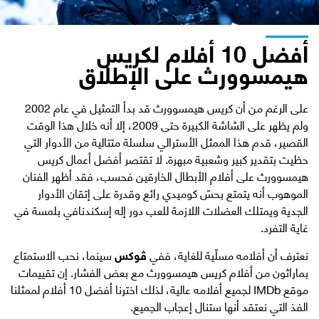
أفضل 10 أفلام لكريس
هيمسوورث على الإطلاق
على الرغم من أن كريس هيمسوورث قد بدأ التمثيل في عام 2002
ولم يظهر على الشاشة الكبيرة حتى 2009، إلا أنه خلال هذا الوقت
القصير، قدم هذا الممثل الأسترالي سلسلة متتالية من الأدوار التي
حظيت بتقدير كبير وشعبية مبهرة. لا تقتصر أفضل أعمال كريس
هيمسوورث على أفلام الأبطال الخارقين فحسب، فقد أظهر الفنان
الموهوب أنه يتمتع بحسّ كوميدي رائع وقدرة على إتقان الأدوار
الجدية ويمتلك العضلات اللازمة للعب دور إله إسكندنافي بلمسة في
غاية التفرد.
نعترف أن أفلامه مسلّية للغاية، ففي
ڤوكس
سينما، نحب الاستمتاع
بماراثون من أفلام كريس هيمسوورث مع بعض الفشار. إن تقييمات
موقع IMDb لجميع أفلامه عالية، لذلك اخترنا أفضل 10 أفلام لممثلنا
الفذ التي نعتقد أنها ستنال إعجاب الجميع.