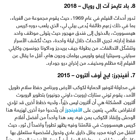
8. باد تايمز آت إل رويال – 2018
تدور أحداث الفيلم في عام 1969، حيث يقوم مجموعة من الغرباء،
بما في ذلك زعيم طائفة يُدعى بيلي لي، الذي يلعب دوره كريس
هيمسوورث، بالدخول إلى فندق مهجور حيث يتولى موظف واحد
فقط إدارته. تجري الأحداث خلال ليلة واحدة، حيث تُكشف الأسرار
وتتشكّل التحالفات. من بطولة جيف بريدجز وداكوتا جونسون وكايلي
سبايني وسينثيا إريفو ولويس بولمان وجون هام، أقل ما يقال عن
الفيلم إنه مظلم ومخيف. من إخراج درو جودارد.
7. أفينجرز: ايج أوف ألترون – 2015
في محاولة لتوفير الحماية لكوكب الأرض وبرنامج حفظ سلام طويل
الأمد، يقوم توني ستارك (روبرت داوني جونيور) بتطوير الروبوت
ألترون. المشكلة هي أن ألترون ليس خيّراً، ولديه خطط أخرى قد تؤدي
لانقراض عالمي. يتعين على
الأفينجرز
أن يتّحدوا مرة أخرى لهزيمة هذا
الوحش وإنقاذ الكوكب بمن فيه. يعد هذا واحداً من أفضل أفلام
كريس هيمسوورث في قائمتنا وفيه يظهر تطوراً واضحاً ل ثور، حيث
انتقل من كونه مجرد بطل خارق عادي وتحول لشخصية ستتعلق بها
بكل تأكيد. يشارك في بطولة العمل أيضاً فريق الأفينجرز المعتاد، جنباً