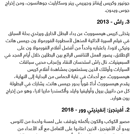
جونيور وكريس إيفانز وجيريمي رينر وسكارليت جوهانسون، ومن إخراج
جوس ويدون.
3. راش - 2013
يتخلى كريس هيمسوورث عن رداء البطل الخارق ويرتدي بدلة السباق
في فيلم السيرة الذاتية المذهل لأسطورة الفورمولا ون جيمس هانت
ونيكي لاودا. باعتباره واحداً من أفضل أفلام الفورمولا ون على
الإطلاق، يصور العمل التنافس الرائع بين البطلين خلال أيام المجد في
السبعينيات. نال راش استحسان النقاد وإعجاب محبي سباقات
السيارات وأولئك الذين يستمتعون بمشاهدة أفلام كريس
هيمسوورث. مع أحداث في غاية الحماس من البداية إلى النهاية،
يقدم هيمسوورث أداءً قوياً بدور جيمس هانت. يشارك في البطولة
كل من دانييل برول وأوليفيا وايلد وألكسندرا ماريا لارا، وهو من إخراج
رون هوارد.
2. أفينجرز: إنفينيتي وور - 2018
مصير الكوكب والكون بأكمله يتوقف على لمسة واحدة من ثانوس.
يبدو أن الأفينجرز، الذين اعتادوا على التعامل مع ألد الأعداء من