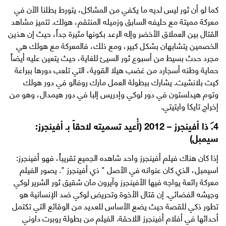
كما لو أن ثور ليس لديه ما يكفي من المشاكل، يتورط بطلنا الآن في
معركة مميتة مع حليفه السابق وزميله المنتقم، هولك. تتميز مشاهد
القتال بين العملاق الأخضر وإله الرعد بكونها مثيرة جداً، حيث إن هذين
الخصمين يتشابهان بشكل كبير، ومع ذلك، فالمعركة مع هولك هي
مجرد حدث بسيط من أسبوع ثور السيئ للغاية، حيث يتعين عليه أيضاً
حماية وطنه أسجارد من غضب هيلا القوية، التي تلعب دورها ببراعة
كيت بلانشيت. يشارك ببطولة العمل مارك روفالو في دور هولك
وتوم هيدلستون في دور لوكي وإدريس إلبا في دور هيمدال، وهو من
إخراج تايكا وايتيتي.
4. ذا أفينجرز – 2012 (أُعيد تسميته لاحقاً بـ أفينجرز:
سيمبل)
إذا كان هناك فيلم أفينجرز واحد شاهده الجميع تقريباً، فهو أفينجرز:
اسيمبل، الذي كان عنوانه في الأصل " ذي أفينجرز ". يصور الفيلم
معركة رائعة يواجه فيها الأفينجرز وآيرون مان شقيق ثور الشرير لوكي
وجيشه الفضائي. إن قتال الأخوة وتحريض لوكي ضد الإنسانية هو
تطور ذكي للقصة حيث يضع الأساس للعديد من الوقائع التي تكتمل
أحداثها في أفلام أفينجرز اللاحقة. الفيلم من بطولة روبرت داوني