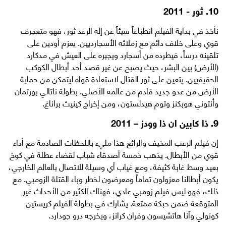
10. ثور - 2011
نأخذ في بداية الفيلم انطباعاً سيئاً عن إله الرعد ثور، فهو متعجرف
قوي وعلى خلاف دائم مع زملائه الأسجارديين. يعزم أودين على
تلقينه درساً، فيطرده من أسجارد ويجبره على العيش في مدكارد
(الأرض) بين البشر، حيث يصبح عن غير قصد أحد أبطال الكوكب
الحقيقيين. يتعين على ثور القتال لاستعادة قواه ليتمكن من حماية
الأرض من عدو جديد قادم من عالمه الأصلي. بطولة ناتالي بورتمان
وأنتوني هوبكنز وتوم هيدلستون، ومن إخراج كينيث براناغ.
9. ذا كابين ان ذا وودز – 2011
إن فيلم الرعب المخيف والرائع هذا مليء باللحظات الصادمة مع أداء
قوي من الأبطال. يذهب خمسة أصدقاء شباب لقضاء عطلة في كوخ
بعيد وسط غابة كثيفة، ومع غياب أي وسيلة للاتصال بالعالم الخارجي،
يكون أبطالنا معزولون تماماً ومعرضون لخطر وباء القتلة الزومبي. مع
ذلك، فهو ليس فيلم زومبي عادي، فهناك الكثير من الأحداث غير
المتوقعة ضمن حبكة ممتعة. يشارك في بطولة الفيلم كريستين
كونولي وآنا هاتشيسون وفران كرانز، ويخرجه درو جودارد.