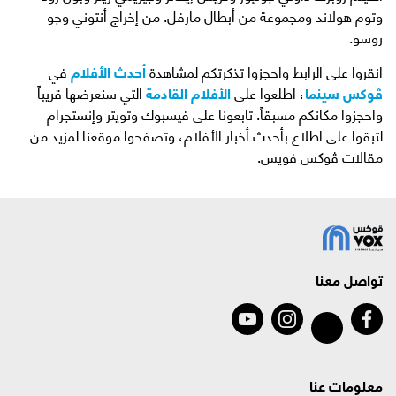
وتوم هولاند ومجموعة من أبطال مارفل. من إخراج أنتوني وجو
روسو.
انقروا على الرابط واحجزوا تذكرتكم لمشاهدة
أحدث الأفلام
في
ڤوكس سينما
، اطلعوا على
الأفلام القادمة
التي سنعرضها قريباً
واحجزوا مكانكم مسبقاً. تابعونا على فيسبوك وتويتر وإنستجرام
لتبقوا على اطلاع بأحدث أخبار الأفلام، وتصفحوا موقعنا لمزيد من
مقالات ڤوكس فويس.
تواصل معنا
معلومات عنا